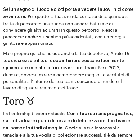
Sei un segno di fuoco e ciò ti porta a vedere i nuovi inizi come
Per questo la tua azienda conta su di te quando si
avventure.
tratta di percorrere una strada non ancora battuta e di
convincere gli altri ad unirsi in questo percorso. Riesci a
procedere anche sui sentieri più accidentati, con un’energia
grintosa e appassionata.
Ma è proprio qui che risiede anche la tua debolezza, Ariete:
la
tua sicurezza e il tuo fuoco interiore possono facilmente
. Per il 2023,
spaventare i membri più introversi del team
dunque, dovresti mirare a comprendere meglio i diversi tipi di
personalità all’interno del tuo team, cercando di rendere il
lavoro di squadra realmente efficace.
Toro ♉️
La leadership ti viene naturale!
Con il tuo realismo pragmatico,
sai individuare i punti di forza e di debolezza del tuo team e
. Grazie alla tua instancabile
sai come sfruttarli al meglio
tenacia e alla tua voglia di collezionare successi, ti è da sempre