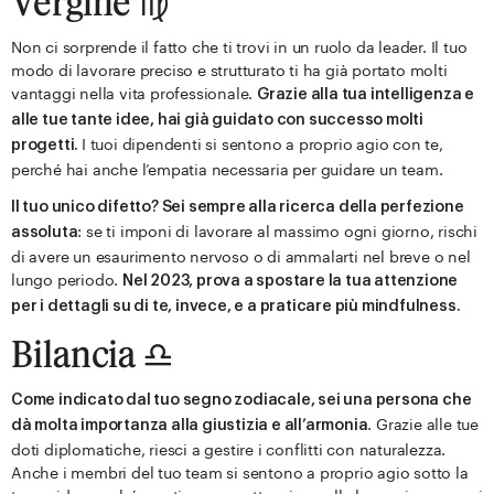
Vergine ♍️
Non ci sorprende il fatto che ti trovi in un ruolo da leader. Il tuo
modo di lavorare preciso e strutturato ti ha già portato molti
vantaggi nella vita professionale.
Grazie alla tua intelligenza e
alle tue tante idee, hai già guidato con successo molti
I tuoi dipendenti si sentono a proprio agio con te,
progetti.
perché hai anche l’empatia necessaria per guidare un team.
Il tuo unico difetto? Sei sempre alla ricerca della perfezione
: se ti imponi di lavorare al massimo ogni giorno, rischi
assoluta
di avere un esaurimento nervoso o di ammalarti nel breve o nel
lungo periodo.
Nel 2023, prova a spostare la tua attenzione
per i dettagli su di te, invece, e a praticare più mindfulness.
Bilancia ♎️
Come indicato dal tuo segno zodiacale, sei una persona che
. Grazie alle tue
dà molta importanza alla giustizia e all’armonia
doti diplomatiche, riesci a gestire i conflitti con naturalezza.
Anche i membri del tuo team si sentono a proprio agio sotto la