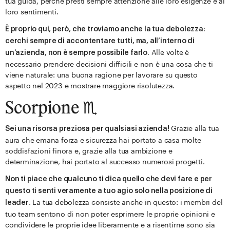
tua guida, perché presti sempre attenzione alle loro esigenze e ai
loro sentimenti.
È proprio qui, però, che troviamo anche la tua debolezza:
cerchi sempre di accontentare tutti, ma, all’interno di
Alle volte è
un’azienda, non è sempre possibile farlo.
necessario prendere decisioni difficili e non è una cosa che ti
viene naturale: una buona ragione per lavorare su questo
aspetto nel 2023 e mostrare maggiore risolutezza.
Scorpione ♏️
Grazie alla tua
Sei una risorsa preziosa per qualsiasi azienda!
aura che emana forza e sicurezza hai portato a casa molte
soddisfazioni finora e, grazie alla tua ambizione e
determinazione, hai portato al successo numerosi progetti.
Non ti piace che qualcuno ti dica quello che devi fare e per
questo ti senti veramente a tuo agio solo nella posizione di
. La tua debolezza consiste anche in questo: i membri del
leader
tuo team sentono di non poter esprimere le proprie opinioni e
condividere le proprie idee liberamente e a risentirne sono sia