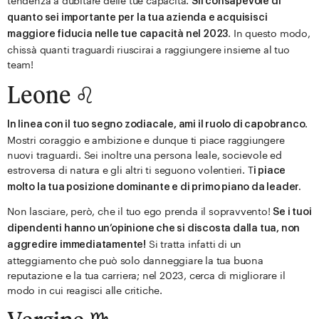
tendenza a dubitare delle tue capacità.
Sii consapevole di
quanto sei importante per la tua azienda e acquisisci
. In questo modo,
maggiore fiducia nelle tue capacità nel 2023
chissà quanti traguardi riuscirai a raggiungere insieme al tuo
team!
Leone ♌️
.
In linea con il tuo segno zodiacale, ami il ruolo di capobranco
Mostri coraggio e ambizione e dunque ti piace raggiungere
nuovi traguardi. Sei inoltre una persona leale, socievole ed
estroversa di natura e gli altri ti seguono volentieri. T
i piace
molto la tua posizione dominante e di primo piano da leader.
Non lasciare, però, che il tuo ego prenda il sopravvento!
Se i tuoi
dipendenti hanno un’opinione che si discosta dalla tua, non
Si tratta infatti di un
aggredire immediatamente!
atteggiamento che può solo danneggiare la tua buona
reputazione e la tua carriera; nel 2023, cerca di migliorare il
modo in cui reagisci alle critiche.