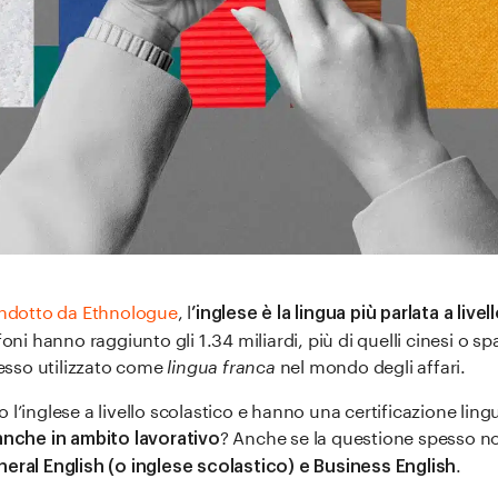
ndotto da Ethnologue
, l
’inglese è la lingua più parlata a live
ofoni hanno raggiunto gli 1.34 miliardi, più di quelli cinesi o s
esso utilizzato come
lingua franca
nel mondo degli affari.
 l’inglese a livello scolastico e hanno una certificazione ling
? Anche se la questione spesso no
nche in ambito lavorativo
.
neral English (o inglese scolastico) e Business English