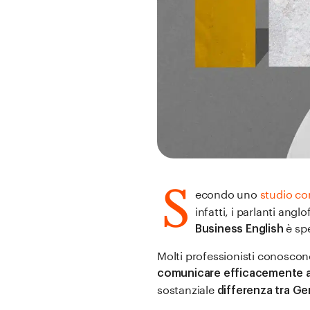
S
econdo uno
studio co
infatti, i parlanti angl
è sp
Business English
Molti professionisti conoscono
comunicare efficacemente a
sostanziale
differenza tra Ge