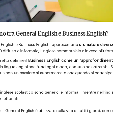
ono tra General English e Business English?
English e Business English rappresentano
sfumature diverse
iù diffuso e informale, l’inglese commerciale è invece più form
etto definire il
Business English come un “approfondimento
lla lingua anglofona è, ad ogni modo, comune ad entrambi. Si 
rla con un cassiere al supermercato che quando si partecipa
l’inglese scolastico sono generici e informali, mentre nell’i
 settoriali
: il General English è utilizzato nella vita di tutti i giorni, co
e