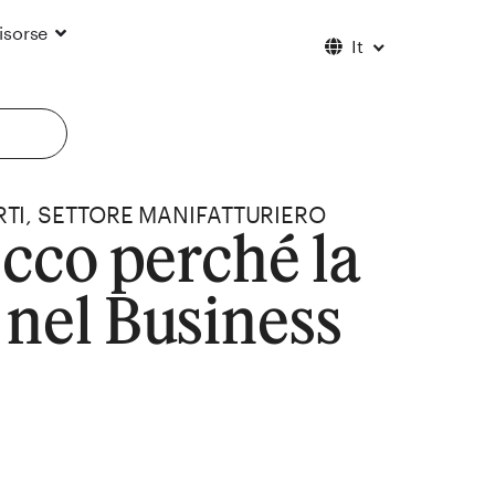
Español
isorse
it
Français
RTI
,
SETTORE MANIFATTURIERO
ecco perché la
 nel Business