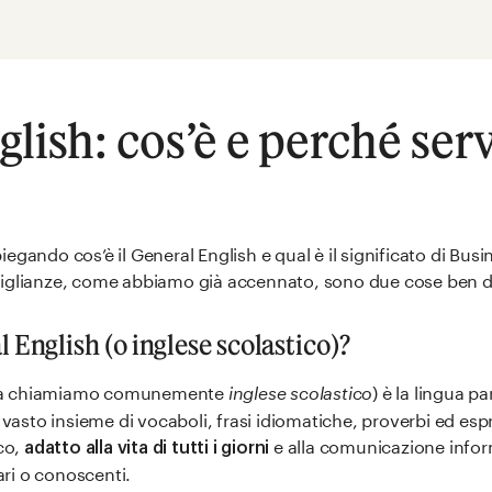
lish: cos’è e perché serv
egando cos’è il General English e qual è il significato di Bus
miglianze, come abbiamo già accennato, sono due cose ben d
l English
(o inglese scolastico)?
alia chiamiamo comunemente
inglese scolastico
) è la lingua p
n vasto insieme di vocaboli, frasi idiomatiche, proverbi ed es
ico,
e alla comunicazione inform
adatto alla vita di tutti i giorni
iari o conoscenti.