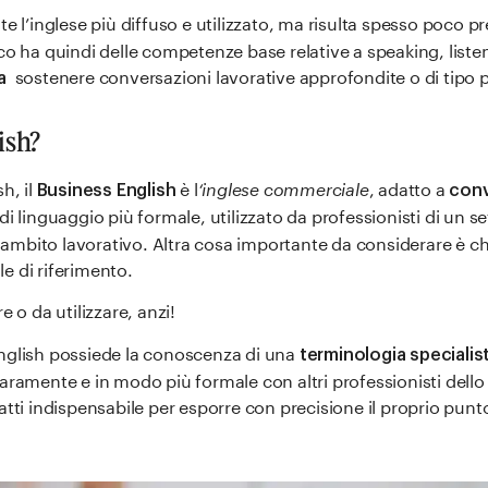
te l’inglese più diffuso e utilizzato, ma risulta spesso poco 
co ha quindi delle competenze base relative a speaking, liste
sostenere conversazioni lavorative approfondite o di tipo p
a
ish?
h, il
è l
‘inglese commerciale
, adatto a
Business English
conv
 di linguaggio più formale, utilizzato da professionisti di un s
mbito lavorativo. Altra cosa importante da considerare è che 
e di riferimento.
e o da utilizzare, anzi!
English possiede la conoscenza di una
terminologia specialis
aramente e in modo più formale con altri professionisti dello
atti indispensabile per esporre con precisione il proprio punto