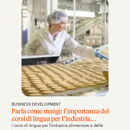
BUSINESS DEVELOPMENT
Parla come mangi: l’importanza dei
corsi di lingua per l’industria
alimentare italiana
I corsi di lingua per l'industria alimentare e delle