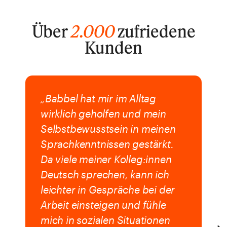
Über
2.000
zufriedene
Kunden
„Babbel hat mir im Alltag
wirklich geholfen und mein
Selbstbewusstsein in meinen
Sprachkenntnissen gestärkt.
Da viele meiner Kolleg:innen
Deutsch sprechen, kann ich
leichter in Gespräche bei der
Arbeit einsteigen und fühle
mich in sozialen Situationen