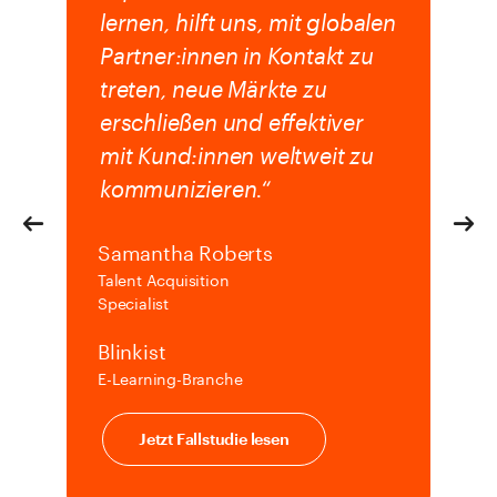
lernen, hilft uns, mit globalen
Partner:innen in Kontakt zu
treten, neue Märkte zu
erschließen und effektiver
mit Kund:innen weltweit zu
kommunizieren.“
Samantha Roberts
Talent Acquisition
Specialist
Blinkist
E-Learning-Branche
Jetzt Fallstudie lesen