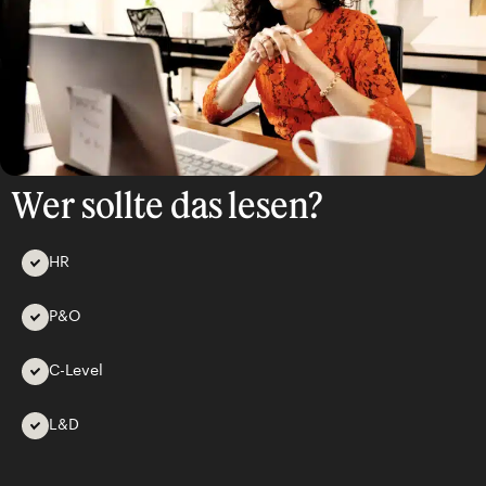
Wer sollte das lesen?
HR
P&O
C-Level
L&D