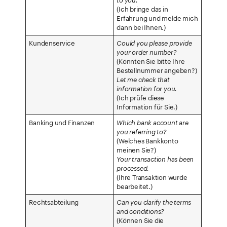
(Ich bringe das in
Erfahrung und melde mich
dann bei Ihnen.)
Kundenservice
Could you please provide
your order number?
(Könnten Sie bitte Ihre
Bestellnummer angeben?)
Let me check that
information for you.
(Ich prüfe diese
Information für Sie.)
Banking und Finanzen
Which bank account are
you referring to?
(Welches Bankkonto
meinen Sie?)
Your transaction has been
processed.
(Ihre Transaktion wurde
bearbeitet.)
Rechtsabteilung
Can you clarify the terms
and conditions?
(Können Sie die