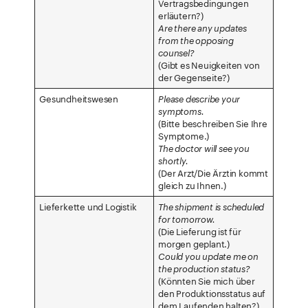
Vertragsbedingungen
erläutern?)
Are there any updates
from the opposing
counsel?
(Gibt es Neuigkeiten von
der Gegenseite?)
Gesundheitswesen
Please describe your
symptoms.
(Bitte beschreiben Sie Ihre
Symptome.)
The doctor will see you
shortly.
(Der Arzt/Die Ärztin kommt
gleich zu Ihnen.)
Lieferkette und Logistik
The shipment is scheduled
for tomorrow.
(Die Lieferung ist für
morgen geplant.)
Could you update me on
the production status?
(Könnten Sie mich über
den Produktionsstatus auf
dem Laufenden halten?)