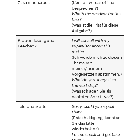
Zusammenarbeit
(Können wir das offline
besprechen?)
What’s the deadline for this
task?
(Was ist die Frist für diese
Aufgabe?)
Problemlösung und
I will consult with my
Feedback
supervisor about this
matter.
(Ich werde mich zu diesem
Thema mit
meiner/meinem
Vorgesetzten abstimmen.)
What do you suggest as
the next step?
(Was schlagen Sie als
nächsten Schritt vor?)
Telefonetikette
Sorry, could you repeat
that?
(Entschuldigung, könnten
Sie das bitte
wiederholen?)
Let me check and get back
to you.