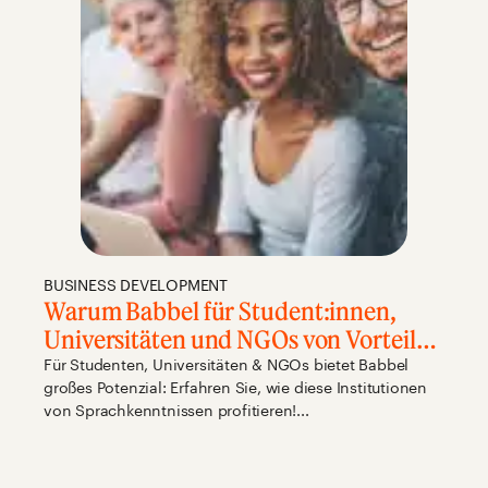
BUSINESS DEVELOPMENT
Warum Babbel für Student:innen,
Universitäten und NGOs von Vorteil
ist
Für Studenten, Universitäten & NGOs bietet Babbel
großes Potenzial: Erfahren Sie, wie diese Institutionen
von Sprachkenntnissen profitieren!...