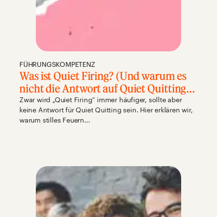
FÜHRUNGSKOMPETENZ
Was ist Quiet Firing? (Und warum es
nicht die Antwort auf Quiet Quitting
ist)
Zwar wird „Quiet Firing” immer häufiger, sollte aber
keine Antwort für Quiet Quitting sein. Hier erklären wir,
warum stilles Feuern...