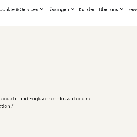
odukte & Services
Lösungen
Kunden
Über uns
Res
anisch- und Englischkenntnisse für eine
tion.*