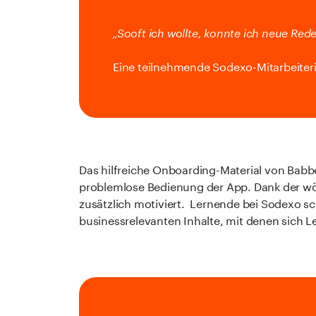
„Sooft ich wollte, konnte ich neue R
Eine teilnehmende Sodexo-Mitarbeiter
Das hilfreiche Onboarding-Material von Babbel
problemlose Bedienung der App. Dank der wöc
zusätzlich motiviert. Lernende bei Sodexo sch
businessrelevanten Inhalte, mit denen sich L