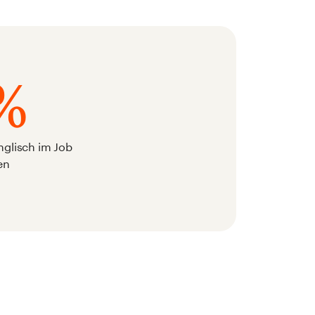
%
Englisch im Job
en