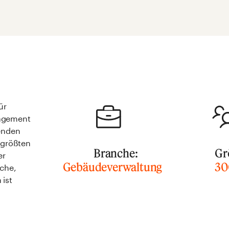
ür
nagement
tenden
 größten
Branche:
Gr
er
Gebäudeverwaltung
30
iche,
ist