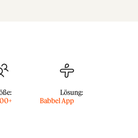
öße:
Lösung:
00+
Babbel App