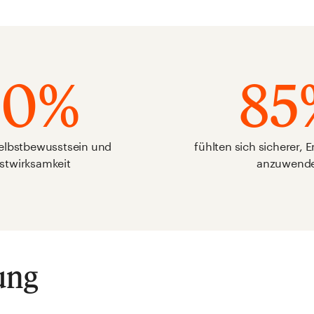
90%
85
Selbstbewusstsein und
fühlten sich sicherer, 
stwirksamkeit
anzuwend
ung