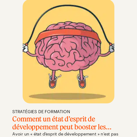
STRATÉGIES DE FORMATION
Comment un état d’esprit de
développement peut booster les
équipes et les talents, et pourquoi tout
Avoir un
«
état d'esprit de développement
» n'
est pas