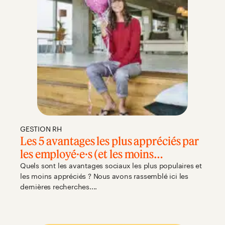
GESTION RH
Les 5 avantages les plus appréciés par
les employé·e·s (et les moins
populaires)
Quels sont les avantages sociaux les plus populaires et
les moins appréciés ? Nous avons rassemblé ici les
dernières recherches....