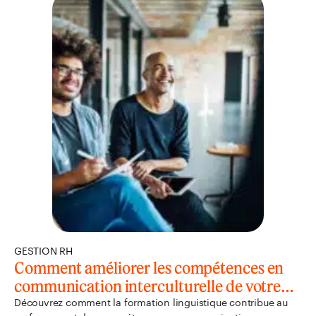
GESTION RH
Comment améliorer les compétences en
communication interculturelle de votre
équipe
Découvrez comment la formation linguistique contribue au